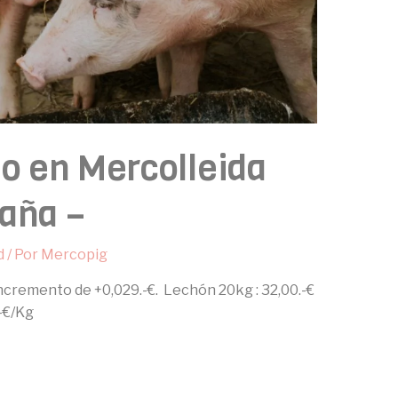
do en Mercolleida
aña –
d
/ Por
Mercopig
Incremento de +0,029.-€. Lechón 20kg : 32,00.-€
-€/Kg