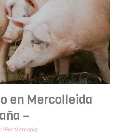
do en Mercolleida
aña –
d
/ Por
Mercopig