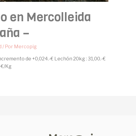
do en Mercolleida
aña –
d
/ Por
Mercopig
Incremento de +0,024.-€ Lechón 20kg : 31,00.-€
-€/Kg