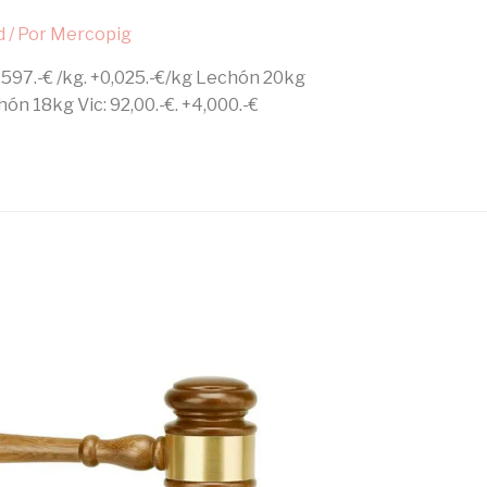
d
/ Por
Mercopig
,597.-€ /kg. +0,025.-€/kg Lechón 20kg
hón 18kg Vic: 92,00.-€. +4,000.-€