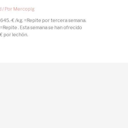
d
/ Por
Mercopig
,645.-€ /kg. =Repite por tercera semana.
 =Repite . Esta semana se han ofrecido
€ por lechón.