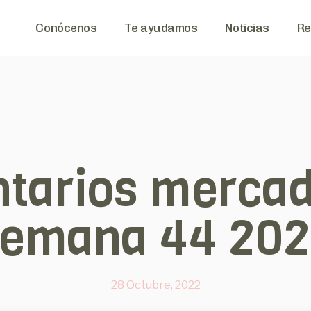
Conócenos
Te ayudamos
Noticias
Re
tarios mercad
emana 44 20
28 Octubre, 2022