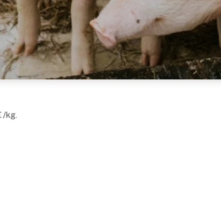
€ /kg
.