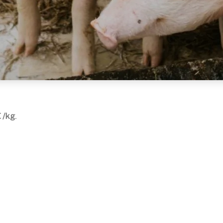
€ /kg
.