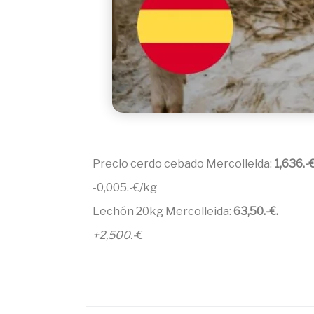
Precio cerdo cebado Mercolleida:
1,636.-
-0,005.-€/kg
Lechón 20kg Mercolleida:
63,50.-€.
+2,500.-
€