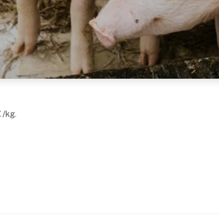
€ /kg
.