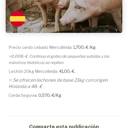
Precio cerdo cebado Mercolleida:
1,700.-€ /kg
+0,008.-€. Continua el goteo de pequeñas subidas y los
máximos históricos se repiten.
Lechón 20kg Mercolleida:
41,00
.-€.
=. Se ofrecen lechones de base 21kg con origen
Holanda a 48.-€
Cerda Segovia:
0,570.-€/Kg
Comparte esta publicación