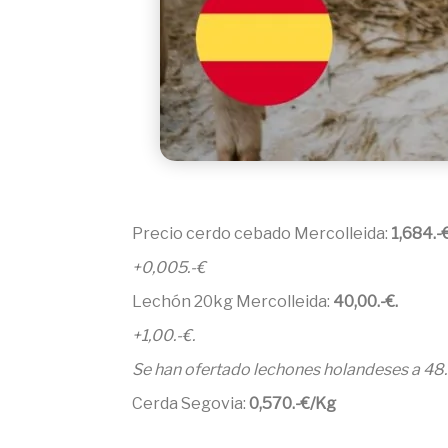
Precio cerdo cebado Mercolleida:
1,684.-
+0,005.-€
Lechón 20kg Mercolleida:
40,00
.-€.
+1,00.-€.
Se han ofertado lechones holandeses a 48.-
Cerda Segovia:
0,570.-€/Kg