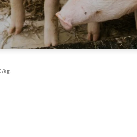
€ /kg
.